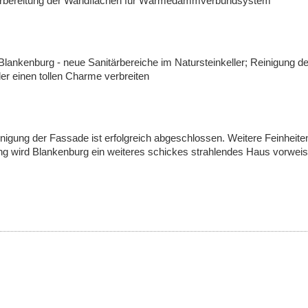
 Vorbereitung der Wandflächen für Wärmedämmverbundsystem
 Blankenburg - neue Sanitärbereiche im Natursteinkeller; Reinigung d
ller einen tollen Charme verbreiten
nigung der Fassade ist erfolgreich abgeschlossen. Weitere Feinheiten 
ung wird Blankenburg ein weiteres schickes strahlendes Haus vorwei