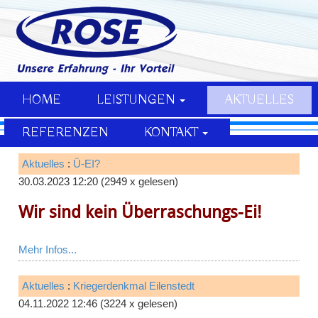
HOME
LEISTUNGEN
AKTUELLES
REFERENZEN
KONTAKT
Aktuelles
:
Ü-EI?
30.03.2023 12:20
(
2949 x gelesen
)
Wir sind kein Überraschungs-Ei!
Mehr Infos...
Aktuelles
:
Kriegerdenkmal Eilenstedt
04.11.2022 12:46
(
3224 x gelesen
)