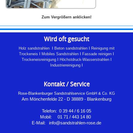
Zum Vergrößern anklicken!
Wird oft gesucht
Holz sandstrahlen
I
Beton sandstrahlen
I
Reinigung mit
Trockeneis
I
Mobiles Sandstrahlen
I
Fassade reinigen
I
Trockeneisreinigung
I
Höchstdruck-Wasserstrahlen
I
Industriereinigung
I
Kontakt / Service
Rose-Blankenburger Sandstrahlservice GmbH & Co. KG
Am Mönchenfelde 22 - D 38889 - Blankenburg
Telefon: 0 39 44 / 6 16 05
Mobil: 01 71 / 443 14 80
E-Mail: info@sandstrahlen-rose.de