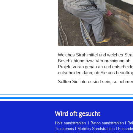
Welches Strahlmittel und welches Stra
Beschichtung bzw. Verunreinigung ab. 
Projekt vorab genau an und entscheid
entscheiden dann, ob Sie uns beauftra
Sollten Sie interessiert sein, so nehm
Wird oft gesucht
Holz sandstrahlen
I
Beton sandstrahlen
I
Rei
Trockeneis
I
Mobiles Sandstrahlen
I
Fassade 