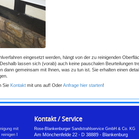
hlverfahren eingesetzt werden, hängt von der zu reinigenden Oberfläc
Deshalb lassen sich (vorab) auch keine pauschalen Beurteilungen tr
en dann gemeinsam mit Ihnen, was zu tun ist.
Sie erhalten einen deta
gen.
en Sie
Kontakt
mit uns auf! Oder
Anfrage hier starten
!
Kontakt / Service
nigung mit
Rose-Blankenburger Sandstrahlservice GmbH & Co. KG
reinigen
I
Am Mönchenfelde 22 - D 38889 - Blankenburg