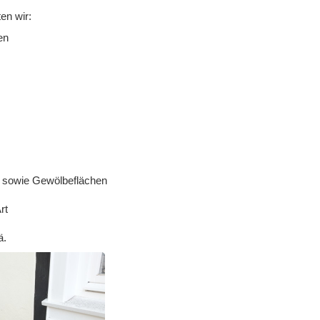
en wir:
en
n sowie Gewölbeflächen
Art
ä.