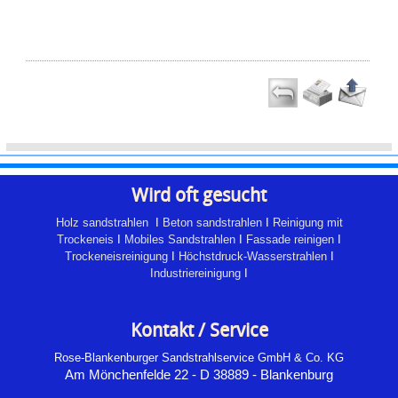
Wird oft gesucht
Holz sandstrahlen
I
Beton sandstrahlen
I
Reinigung mit
Trockeneis
I
Mobiles Sandstrahlen
I
Fassade reinigen
I
Trockeneisreinigung
I
Höchstdruck-Wasserstrahlen
I
Industriereinigung
I
Kontakt / Service
Rose-Blankenburger Sandstrahlservice GmbH & Co. KG
Am Mönchenfelde 22 - D 38889 - Blankenburg