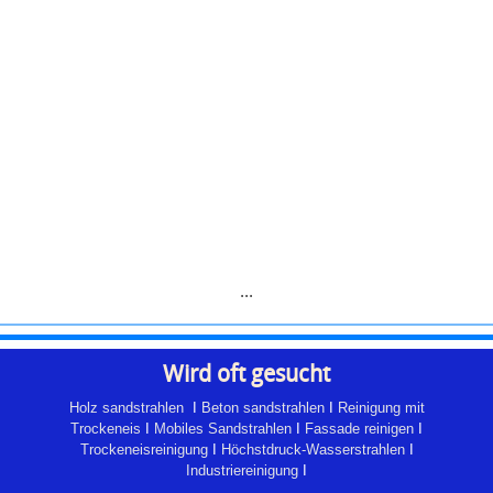
...
Wird oft gesucht
Holz sandstrahlen
I
Beton sandstrahlen
I
Reinigung mit
Trockeneis
I
Mobiles Sandstrahlen
I
Fassade reinigen
I
Trockeneisreinigung
I
Höchstdruck-Wasserstrahlen
I
Industriereinigung
I